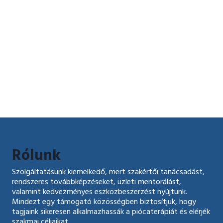
Rólunk
Szolgáltatásunk kiemelkedő, mert szakértői tanácsadást,
rendszeres továbbképzéseket, üzleti mentorálást,
valamint kedvezményes eszközbeszerzést nyújtunk.
Mindezt egy támogató közösségben biztosítjuk, hogy
tagjaink sikeresen alkalmazhassák a piócaterápiát és elérjék
szakmai céljaikat.