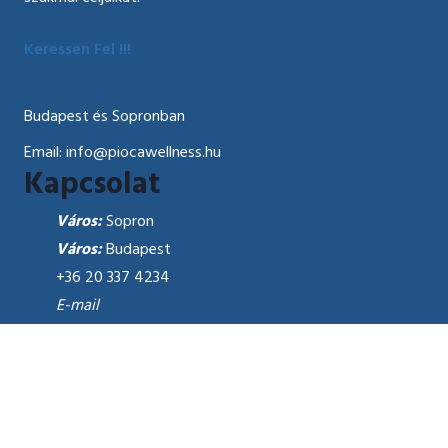
Keressen Fel !!!
Budapest és Sopronban
Email:
info@piocawellness.hu
Kapcsolat
Sopron
Város:
Budapest
Város:
+36 20 337 4234
E-mail
info@piocawellness.hu
Szolgáltatásunk