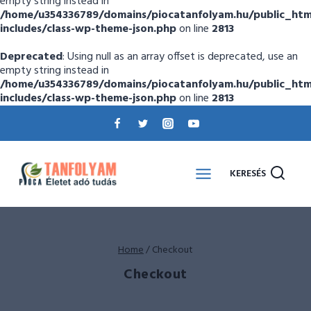
empty string instead in
/home/u354336789/domains/piocatanfolyam.hu/public_htm
includes/class-wp-theme-json.php
on line
2813
Deprecated
: Using null as an array offset is deprecated, use an
empty string instead in
/home/u354336789/domains/piocatanfolyam.hu/public_htm
includes/class-wp-theme-json.php
on line
2813
KERESÉS
Home
/
Checkout
Checkout